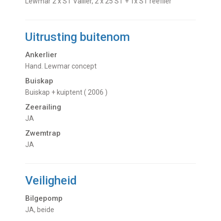
Lewmar 2 x ST Vallier, 2 x 25 ST + 1x ST reeflier
Uitrusting buitenom
Ankerlier
Hand. Lewmar concept
Buiskap
Buiskap + kuiptent ( 2006 )
Zeerailing
JA
Zwemtrap
JA
Veiligheid
Bilgepomp
JA, beide