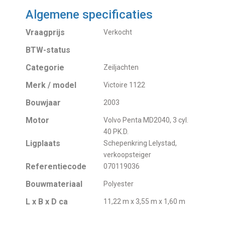
Algemene specificaties
Vraagprijs
Verkocht
BTW-status
Categorie
Zeiljachten
Merk / model
Victoire 1122
Bouwjaar
2003
Motor
Volvo Penta MD2040, 3 cyl.
40 PK.D.
Ligplaats
Schepenkring Lelystad,
verkoopsteiger
Referentiecode
070119036
Bouwmateriaal
Polyester
L x B x D ca
11,22 m x 3,55 m x 1,60 m