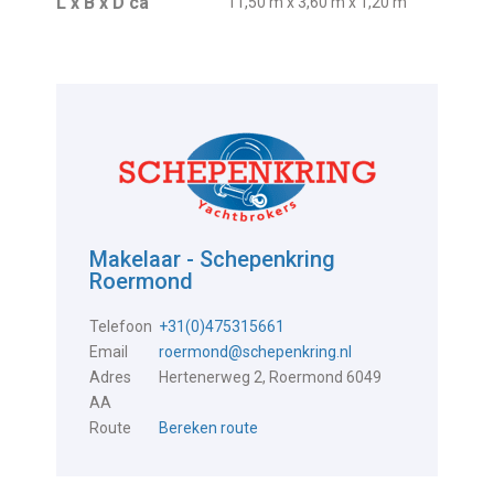
L x B x D ca
11,50 m x 3,60 m x 1,20 m
Makelaar - Schepenkring
Roermond
Telefoon
+31(0)475315661
Email
roermond@schepenkring.nl
Adres
Hertenerweg 2, Roermond 6049
AA
Route
Bereken route