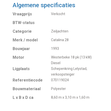
Algemene specificaties
Vraagprijs
Verkocht
BTW-status
Categorie
Zeiljachten
Merk / model
Catalina 28
Bouwjaar
1993
Motor
Westerbeke 18 pk (13 kW)
Diesel
Ligplaats
Schepenkring Lelystad,
verkoopsteiger
Referentiecode
070119024
Bouwmateriaal
Polyester
L x B x D ca
8,60 m x 3,10 m x 1,60 m