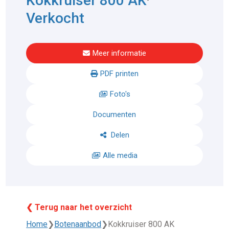
Kokkruiser 800 AK
Verkocht
Meer informatie
PDF printen
Foto's
Documenten
Delen
Alle media
❮ Terug naar het overzicht
Home
❯
Botenaanbod
❯
Kokkruiser 800 AK