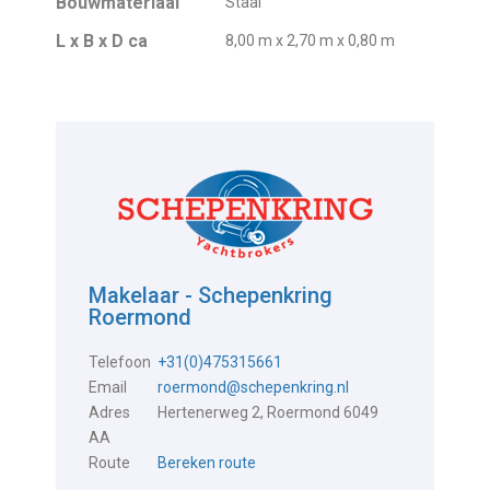
Bouwmateriaal
Staal
L x B x D ca
8,00 m x 2,70 m x 0,80 m
Makelaar - Schepenkring
Roermond
Telefoon
+31(0)475315661
Email
roermond@schepenkring.nl
Adres
Hertenerweg 2, Roermond 6049
AA
Route
Bereken route