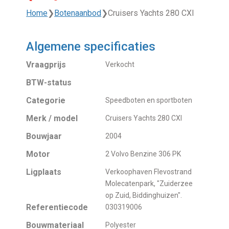
Home
❯
Botenaanbod
❯
Cruisers Yachts 280 CXI
Algemene specificaties
Vraagprijs
Verkocht
BTW-status
Categorie
Speedboten en sportboten
Merk / model
Cruisers Yachts 280 CXI
Bouwjaar
2004
Motor
2 Volvo Benzine 306 PK
Ligplaats
Verkoophaven Flevostrand
Molecatenpark, "Zuiderzee
op Zuid, Biddinghuizen".
Referentiecode
030319006
Bouwmateriaal
Polyester