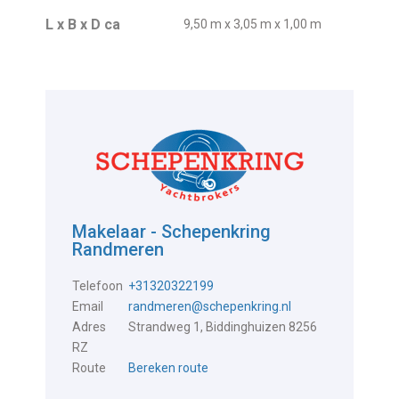
L x B x D ca
9,50 m x 3,05 m x 1,00 m
Makelaar - Schepenkring
Randmeren
Telefoon
+31320322199
Email
randmeren@schepenkring.nl
Adres
Strandweg 1, Biddinghuizen 8256
RZ
Route
Bereken route