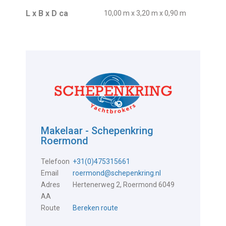
L x B x D ca
10,00 m x 3,20 m x 0,90 m
Makelaar - Schepenkring
Roermond
Telefoon
+31(0)475315661
Email
roermond@schepenkring.nl
Adres
Hertenerweg 2, Roermond 6049
AA
Route
Bereken route