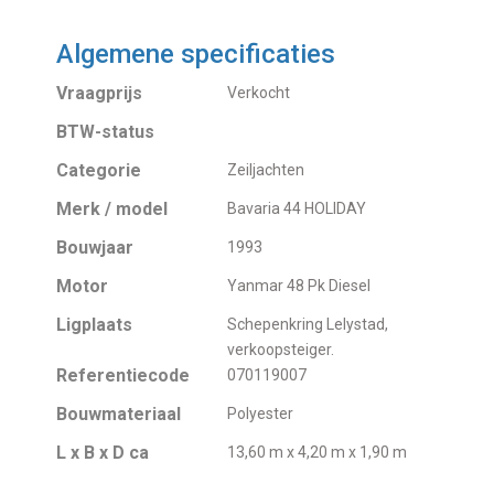
Algemene specificaties
Vraagprijs
Verkocht
BTW-status
Categorie
Zeiljachten
Merk / model
Bavaria 44 HOLIDAY
Bouwjaar
1993
Motor
Yanmar 48 Pk Diesel
Ligplaats
Schepenkring Lelystad,
verkoopsteiger.
Referentiecode
070119007
Bouwmateriaal
Polyester
L x B x D ca
13,60 m x 4,20 m x 1,90 m