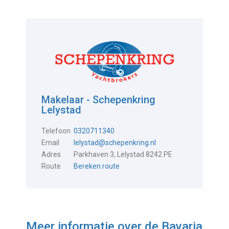
Makelaar - Schepenkring
Lelystad
Telefoon
0320711340
Email
lelystad@schepenkring.nl
Adres
Parkhaven 3, Lelystad 8242 PE
Route
Bereken route
Meer informatie over de
Bavaria