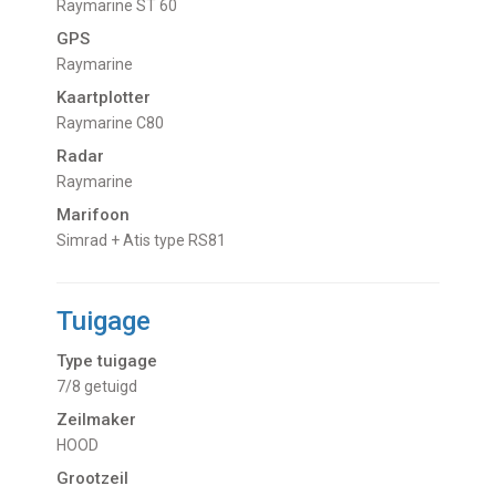
Raymarine ST 60
GPS
Raymarine
Kaartplotter
Raymarine C80
Radar
Raymarine
Marifoon
Simrad + Atis type RS81
Tuigage
Type tuigage
7/8 getuigd
Zeilmaker
HOOD
Grootzeil