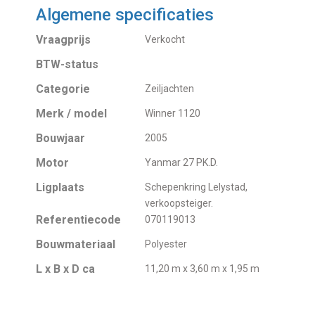
Algemene specificaties
Vraagprijs
Verkocht
BTW-status
Categorie
Zeiljachten
Merk / model
Winner 1120
Bouwjaar
2005
Motor
Yanmar 27 PK.D.
Ligplaats
Schepenkring Lelystad,
verkoopsteiger.
Referentiecode
070119013
Bouwmateriaal
Polyester
L x B x D ca
11,20 m x 3,60 m x 1,95 m