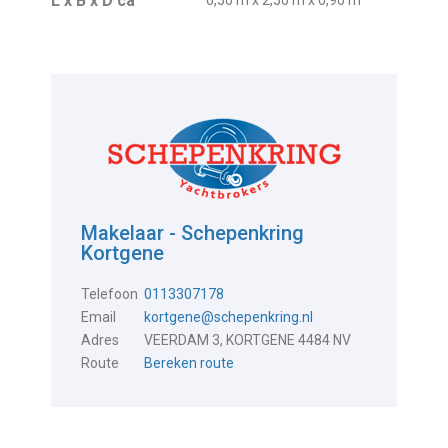
L x B x D ca
6,50 m x 2,50 m x 0,90 m
Makelaar - Schepenkring
Kortgene
Telefoon
0113307178
Email
kortgene@schepenkring.nl
Adres
VEERDAM 3, KORTGENE 4484 NV
Route
Bereken route