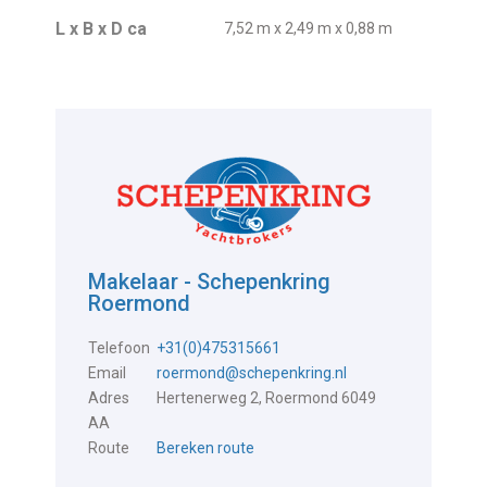
L x B x D ca
7,52 m x 2,49 m x 0,88 m
Makelaar - Schepenkring
Roermond
Telefoon
+31(0)475315661
Email
roermond@schepenkring.nl
Adres
Hertenerweg 2, Roermond 6049
AA
Route
Bereken route