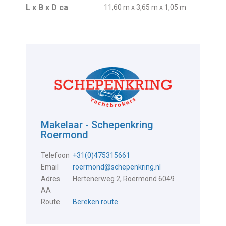
L x B x D ca
11,60 m x 3,65 m x 1,05 m
Makelaar - Schepenkring
Roermond
Telefoon
+31(0)475315661
Email
roermond@schepenkring.nl
Adres
Hertenerweg 2, Roermond 6049
AA
Route
Bereken route