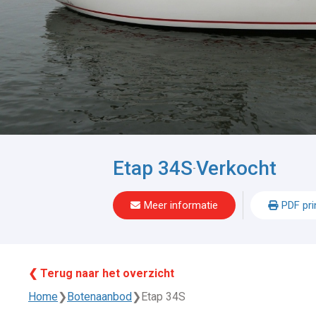
Etap 34S
Verkocht
-
Meer informatie
PDF pri
❮ Terug naar het overzicht
Home
❯
Botenaanbod
❯
Etap 34S