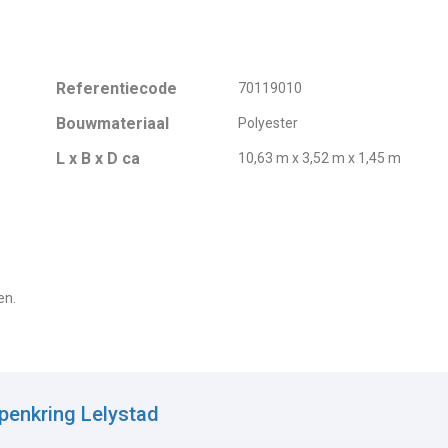
Referentiecode
70119010
Bouwmateriaal
Polyester
L x B x D ca
10,63 m x 3,52 m x 1,45 m
en.
penkring Lelystad