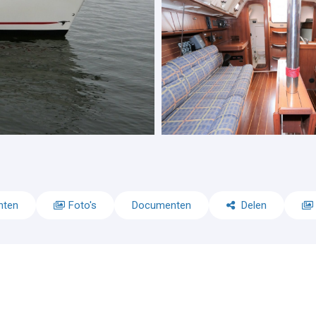
nten
Foto's
Documenten
Delen