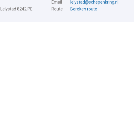
Email
lelystad@schepenkring.nl
 Lelystad 8242 PE
Route
Bereken route