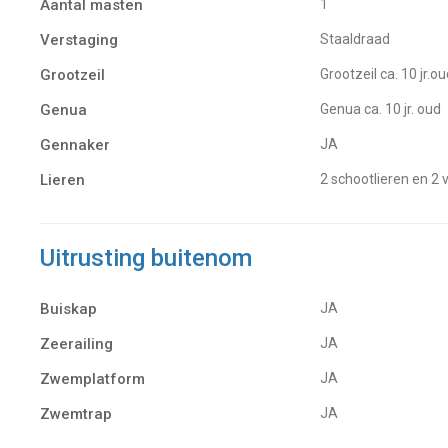
Aantal masten
1
Verstaging
Staaldraad
Grootzeil
Grootzeil ca. 10 jr.o
Genua
Genua ca. 10 jr. oud
Gennaker
JA
Lieren
2 schootlieren en 2 v
Uitrusting buitenom
Buiskap
JA
Zeerailing
JA
Zwemplatform
JA
Zwemtrap
JA