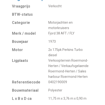
Vraagprijs
Verkocht
BTW-status
Categorie
Motorjachten en
motorkruisers
Merk / model
Fjord 38 AFT / FLY
Bouwjaar
1973
Motor
2x 175pk Perkins Turbo
diesel
Ligplaats
Verkoopterrein Roermond-
Herten / Verkaufsgelaende
Roermond-Herten / Sales
harbour Roermond-Herten
Referentiecode
0402190009
Bouwmateriaal
Polyester
L x B x D ca
11,75 m x 3,76 m x 0,90 m