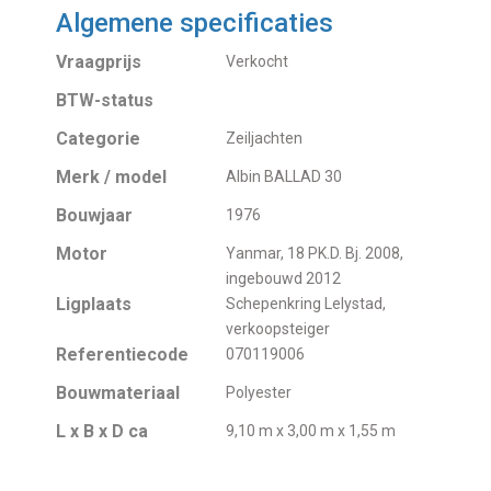
Algemene specificaties
Vraagprijs
Verkocht
BTW-status
Categorie
Zeiljachten
Merk / model
Albin BALLAD 30
Bouwjaar
1976
Motor
Yanmar, 18 PK.D. Bj. 2008,
ingebouwd 2012
Ligplaats
Schepenkring Lelystad,
verkoopsteiger
Referentiecode
070119006
Bouwmateriaal
Polyester
L x B x D ca
9,10 m x 3,00 m x 1,55 m