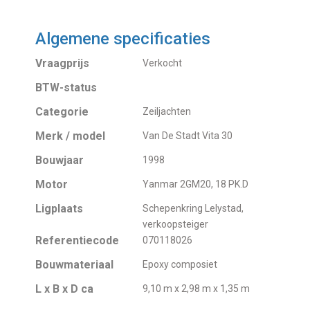
Algemene specificaties
Vraagprijs
Verkocht
BTW-status
Categorie
Zeiljachten
Merk / model
Van De Stadt Vita 30
Bouwjaar
1998
Motor
Yanmar 2GM20, 18 PK.D
Ligplaats
Schepenkring Lelystad,
verkoopsteiger
Referentiecode
070118026
Bouwmateriaal
Epoxy composiet
L x B x D ca
9,10 m x 2,98 m x 1,35 m