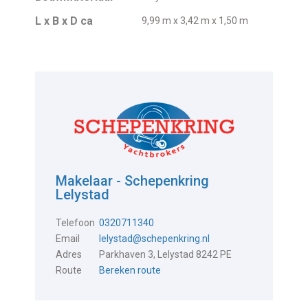
L x B x D ca
9,99 m x 3,42 m x 1,50 m
Makelaar - Schepenkring
Lelystad
Telefoon
0320711340
Email
lelystad@schepenkring.nl
Adres
Parkhaven 3, Lelystad 8242 PE
Route
Bereken route