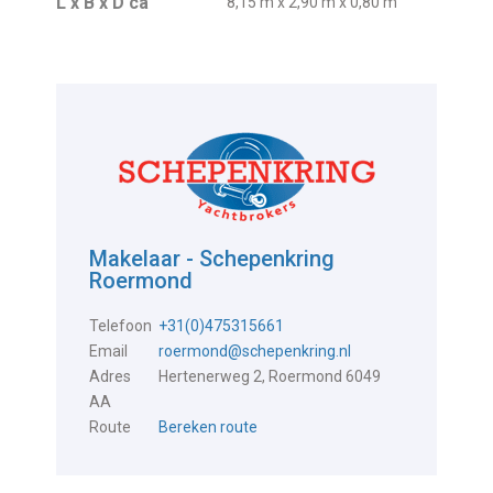
L x B x D ca
8,15 m x 2,90 m x 0,80 m
Makelaar - Schepenkring
Roermond
Telefoon
+31(0)475315661
Email
roermond@schepenkring.nl
Adres
Hertenerweg 2, Roermond 6049
AA
Route
Bereken route