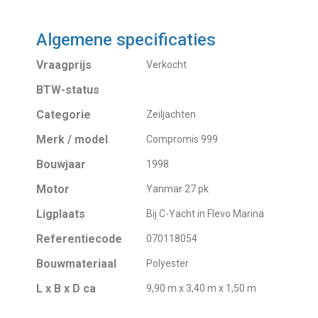
Algemene specificaties
Vraagprijs
Verkocht
BTW-status
Categorie
Zeiljachten
Merk / model
Compromis 999
Bouwjaar
1998
Motor
Yanmar 27 pk
Ligplaats
Bij C-Yacht in Flevo Marina
Referentiecode
070118054
Bouwmateriaal
Polyester
L x B x D ca
9,90 m x 3,40 m x 1,50 m