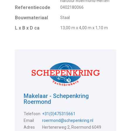
harbour Roermond-Herten
Referentiecode
0402180066
Bouwmateriaal
Staal
L x B x D ca
13,00 m x 4,00 m x 1,10 m
Makelaar - Schepenkring
Roermond
Telefoon
+31(0)475315661
Email
roermond@schepenkring.nl
Adres
Hertenerweg 2, Roermond 6049