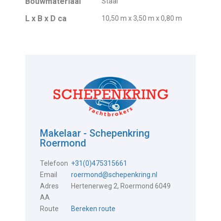
Bouwmateriaal
Staal
L x B x D ca
10,50 m x 3,50 m x 0,80 m
Makelaar - Schepenkring
Roermond
Telefoon
+31(0)475315661
Email
roermond@schepenkring.nl
Adres
Hertenerweg 2, Roermond 6049
AA
Route
Bereken route