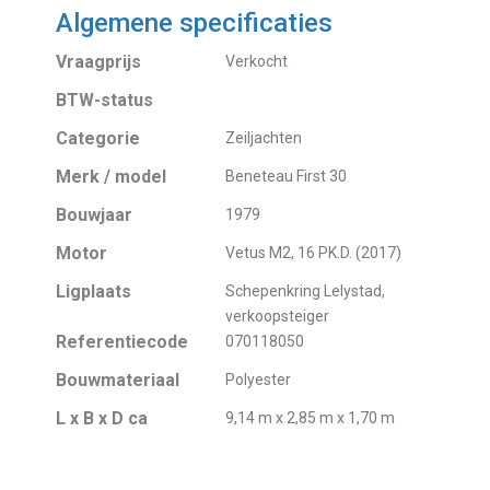
Algemene specificaties
Vraagprijs
Verkocht
BTW-status
Categorie
Zeiljachten
Merk / model
Beneteau First 30
Bouwjaar
1979
Motor
Vetus M2, 16 PK.D. (2017)
Ligplaats
Schepenkring Lelystad,
verkoopsteiger
Referentiecode
070118050
Bouwmateriaal
Polyester
L x B x D ca
9,14 m x 2,85 m x 1,70 m