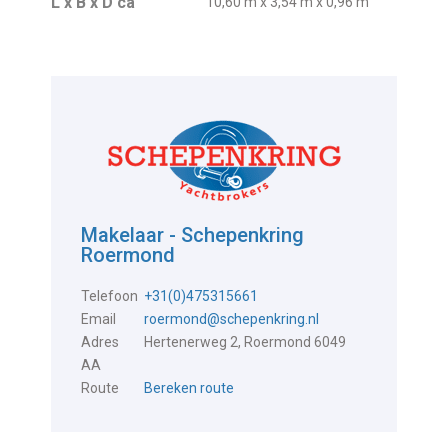
L x B x D ca
10,60 m x 3,54 m x 0,96 m
Makelaar - Schepenkring
Roermond
Telefoon
+31(0)475315661
Email
roermond@schepenkring.nl
Adres
Hertenerweg 2, Roermond 6049
AA
Route
Bereken route