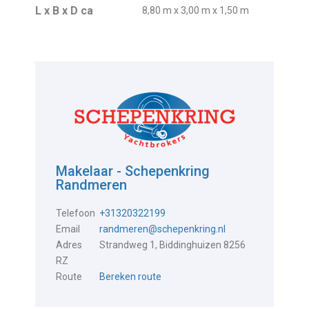
L x B x D ca
8,80 m x 3,00 m x 1,50 m
Makelaar - Schepenkring
Randmeren
Telefoon
+31320322199
Email
randmeren@schepenkring.nl
Adres
Strandweg 1, Biddinghuizen 8256
RZ
Route
Bereken route