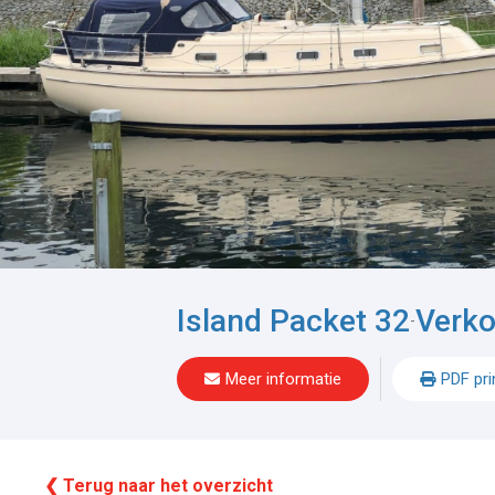
Island Packet 32
Verko
-
Meer informatie
PDF pri
❮ Terug naar het overzicht