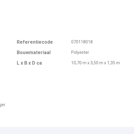
Referentiecode
070118018
Bouwmateriaal
Polyester
L x B x D ca
10,70 m x 3,50 m x 1,35 m
ger.