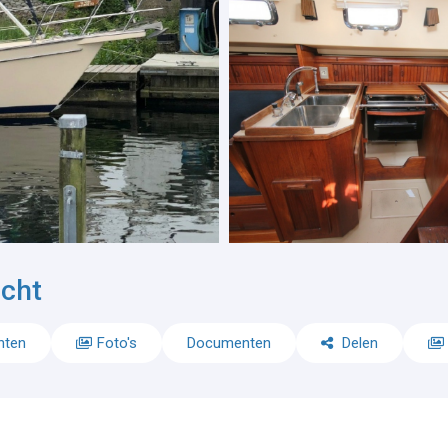
cht
nten
Foto's
Documenten
Delen