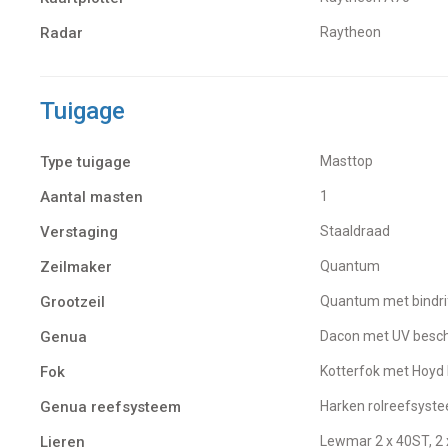
Radar
Raytheon
Tuigage
Type tuigage
Masttop
Aantal masten
1
Verstaging
Staaldraad
Zeilmaker
Quantum
Grootzeil
Quantum met bindri
Genua
Dacon met UV besch
Fok
Kotterfok met Hoy
Genua reefsysteem
Harken rolreefsyst
Lieren
Lewmar 2 x 40ST, 2