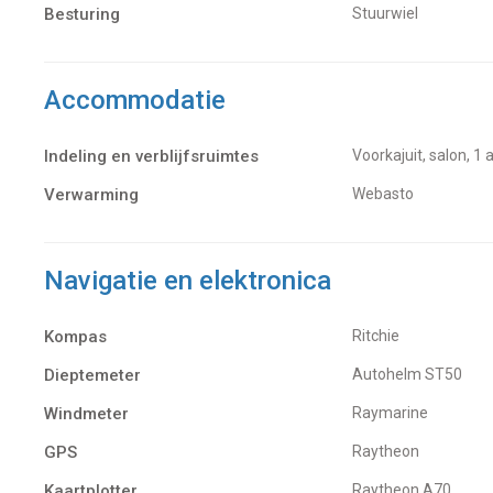
Besturing
Stuurwiel
Accommodatie
Indeling en verblijfsruimtes
Voorkajuit, salon, 1 
Verwarming
Webasto
Navigatie en elektronica
Kompas
Ritchie
Dieptemeter
Autohelm ST50
Windmeter
Raymarine
GPS
Raytheon
Kaartplotter
Raytheon A70