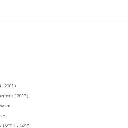
f ( 2005 )
erming ( 2007 )
d boom
eem
 x 16ST, 1 x 14ST