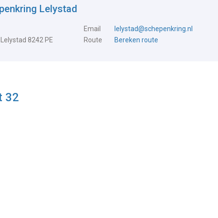
penkring Lelystad
Email
lelystad@schepenkring.nl
 Lelystad 8242 PE
Route
Bereken route
t 32