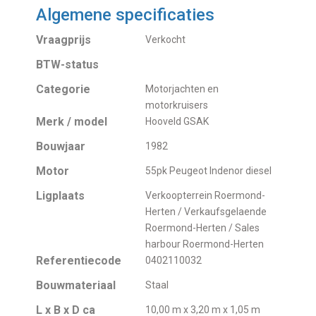
Algemene specificaties
Vraagprijs
Verkocht
BTW-status
Categorie
Motorjachten en
motorkruisers
Merk / model
Hooveld GSAK
Bouwjaar
1982
Motor
55pk Peugeot Indenor diesel
Ligplaats
Verkoopterrein Roermond-
Herten / Verkaufsgelaende
Roermond-Herten / Sales
harbour Roermond-Herten
Referentiecode
0402110032
Bouwmateriaal
Staal
L x B x D ca
10,00 m x 3,20 m x 1,05 m