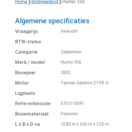
Home
❯
Botenaanbod
❯
Hunter 356
Algemene specificaties
Vraagprijs
Verkocht
BTW-status
Categorie
Zeiljachten
Merk / model
Hunter 356
Bouwjaar
2002
Motor
Yanmar Saildrive 27 PK. D.
Ligplaats
Referentiecode
0701110041
Bouwmateriaal
Polyester
L x B x D ca
10,82 m x 3,66 m x 1,52 m