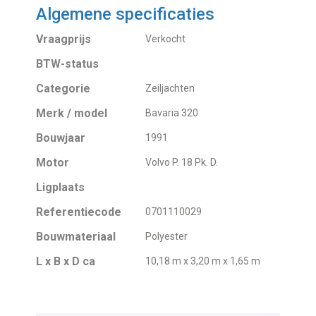
Algemene specificaties
Vraagprijs
Verkocht
BTW-status
Categorie
Zeiljachten
Merk / model
Bavaria 320
Bouwjaar
1991
Motor
Volvo P. 18 Pk. D.
Ligplaats
Referentiecode
0701110029
Bouwmateriaal
Polyester
L x B x D ca
10,18 m x 3,20 m x 1,65 m