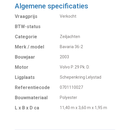
Algemene specificaties
Vraagprijs
Verkocht
BTW-status
Categorie
Zeiljachten
Merk / model
Bavaria 36-2
Bouwjaar
2003
Motor
Volvo P. 29 Pk. D.
Ligplaats
Schepenkring Lelystad
Referentiecode
0701110027
Bouwmateriaal
Polyester
L x B x D ca
11,40 m x 3,60 m x 1,95 m