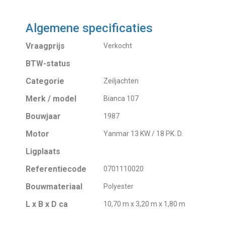
Algemene specificaties
Vraagprijs
Verkocht
BTW-status
Categorie
Zeiljachten
Merk / model
Bianca 107
Bouwjaar
1987
Motor
Yanmar 13 KW / 18 PK. D.
Ligplaats
Referentiecode
0701110020
Bouwmateriaal
Polyester
L x B x D ca
10,70 m x 3,20 m x 1,80 m