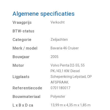
Algemene specificaties
Vraagprijs
Verkocht
BTW-status
Categorie
Zeiljachten
Merk / model
Bavaria 46 Cruiser
Bouwjaar
2005
Motor
Volvo Penta D2-55, 55
PK./43,1 KW. Diesel
Ligplaats
Schepenkring Lelystad, OP
AFSPRAAK.
Referentiecode
0701180017
Bouwmateriaal
Polyester
L x B x D ca
13,99 m x 4,35 m x 1,85 m