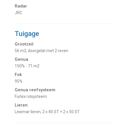
Radar
JRC
Tuigage
Grootzeil
56 m2, doorgelat met 2 reven
Genua
150% - 71 m2
Fok
95%
Genua reefsysteem
Furlex rolsysteem
Lieren
Lewmar lieren, 2 x 40 ST + 2 x 50 ST