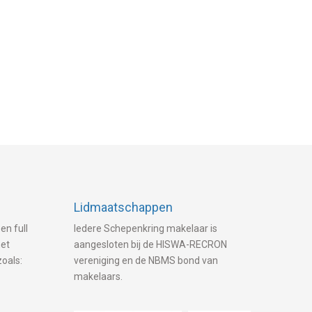
Lidmaatschappen
en full
Iedere Schepenkring makelaar is
met
aangesloten bij de HISWA-RECRON
zoals:
vereniging en de NBMS bond van
makelaars.