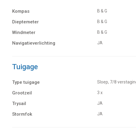
Kompas
B & G
Dieptemeter
B & G
Windmeter
B & G
Navigatieverlichting
JA
Tuigage
Type tuigage
Sloep, 7/8 verstagi
Grootzeil
3 x
Trysail
JA
Stormfok
JA