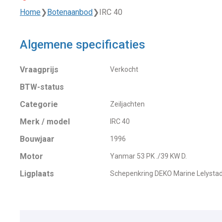
Home
❯
Botenaanbod
❯
IRC 40
Algemene specificaties
Vraagprijs
Verkocht
BTW-status
Categorie
Zeiljachten
Merk / model
IRC 40
Bouwjaar
1996
Motor
Yanmar 53 PK ./39 KW D.
Ligplaats
Schepenkring DEKO Marine Lelysta