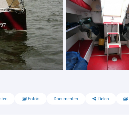
nten
Foto's
Documenten
Delen