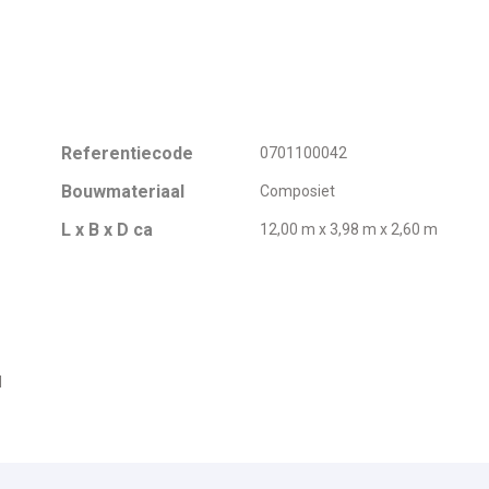
Referentiecode
0701100042
Bouwmateriaal
Composiet
L x B x D ca
12,00 m x 3,98 m x 2,60 m
d