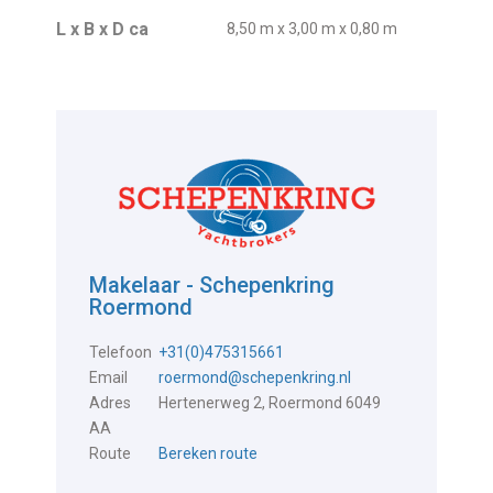
L x B x D ca
8,50 m x 3,00 m x 0,80 m
Makelaar - Schepenkring
Roermond
Telefoon
+31(0)475315661
Email
roermond@schepenkring.nl
Adres
Hertenerweg 2, Roermond 6049
AA
Route
Bereken route