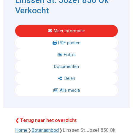
Linssen St. Jozef 850 Ok
Verkocht
Meer informatie
PDF printen
Foto's
Documenten
Delen
Alle media
❮ Terug naar het overzicht
Home
❯
Botenaanbod
❯
Linssen St. Jozef 850 Ok