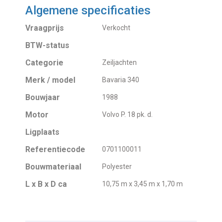
Algemene specificaties
Vraagprijs
Verkocht
BTW-status
Categorie
Zeiljachten
Merk / model
Bavaria 340
Bouwjaar
1988
Motor
Volvo P. 18 pk. d.
Ligplaats
Referentiecode
0701100011
Bouwmateriaal
Polyester
L x B x D ca
10,75 m x 3,45 m x 1,70 m