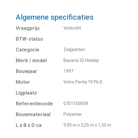
Algemene specificaties
Vraagprijs
Verkocht
BTW-status
Categorie
Zeiljachten
Merk / model
Bavaria 32 Holiday
Bouwjaar
1997
Motor
Volvo Penta 19 Pk D.
Ligplaats
Referentiecode
0701100009
Bouwmateriaal
Polyester
L x B x D ca
9,95 m x 3,25 m x 1,35 m