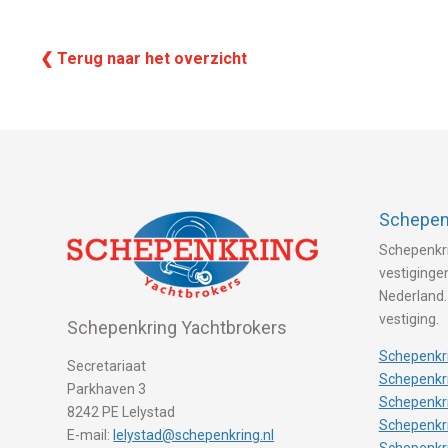
❮ Terug naar het overzicht
Schepenk
Schepenkri
vestigingen
Nederland.
vestiging.
Schepenkring Yachtbrokers
Schepenkri
Secretariaat
Schepenkri
Parkhaven 3
Schepenkr
8242 PE Lelystad
Schepenkr
E-mail:
lelystad@schepenkring.nl