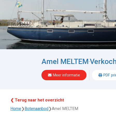
Amel MELTEM
Verkoch
-
Meer informatie
PDF pri
❮ Terug naar het overzicht
Home
❯
Botenaanbod
❯
Amel MELTEM