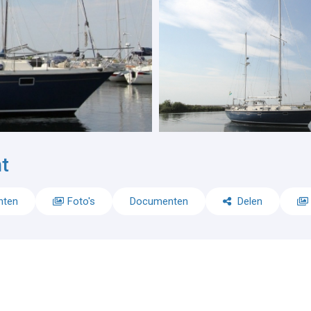
t
nten
Foto's
Documenten
Delen