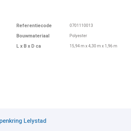
Referentiecode
0701110013
Bouwmateriaal
Polyester
L x B x D ca
15,94 m x 4,30 m x 1,96 m
penkring Lelystad