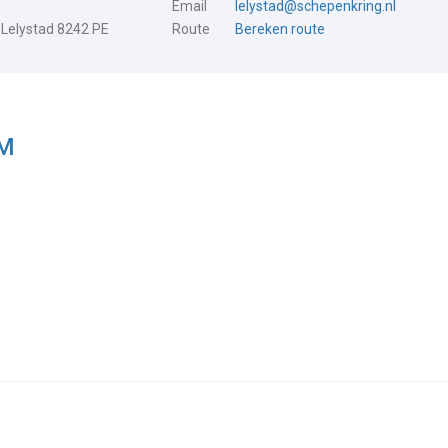
Email
lelystad@schepenkring.nl
 Lelystad 8242 PE
Route
Bereken route
EM