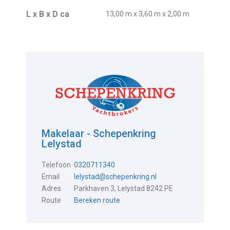
L x B x D ca
13,00 m x 3,60 m x 2,00 m
Makelaar - Schepenkring
Lelystad
Telefoon
0320711340
Email
lelystad@schepenkring.nl
Adres
Parkhaven 3, Lelystad 8242 PE
Route
Bereken route