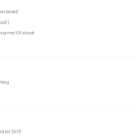
met bindrif
 oud )
enua met UV strook
etting
urd tot 2019