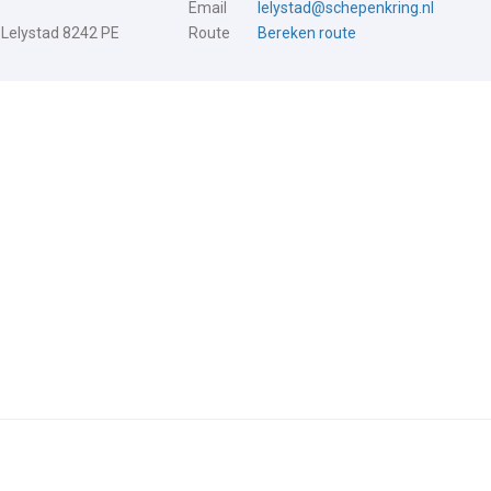
Email
lelystad@schepenkring.nl
 Lelystad 8242 PE
Route
Bereken route