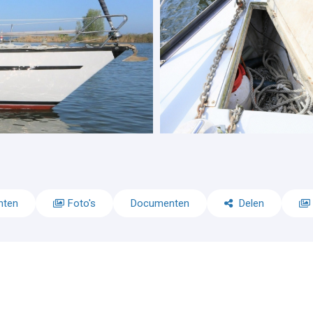
nten
Foto's
Documenten
Delen