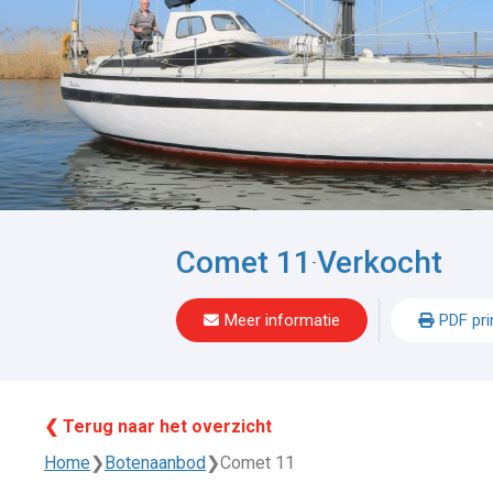
Comet 11
Verkocht
-
Meer informatie
PDF pri
❮ Terug naar het overzicht
Home
❯
Botenaanbod
❯
Comet 11