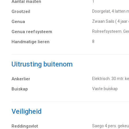
Aantal masten
1
Grootzeil
Doorgelat, 4 latten 
Genua
Zwaan Sails ( 4 jaar
Genua reefsysteem
Rolreefsysteem. G
Handmatige lieren
8
Uitrusting buitenom
Ankerlier
Elektrisch. 30 mtr. k
Buiskap
Vaste buiskap
Veiligheid
Reddingsvlot
Saego 4 pers. geke