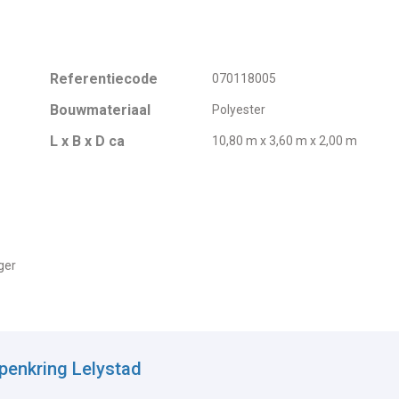
Referentiecode
070118005
Bouwmateriaal
Polyester
L x B x D ca
10,80 m x 3,60 m x 2,00 m
ger
penkring Lelystad