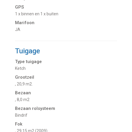
GPS
1 x binnen en 1 x buiten
Marifoon
JA
Tuigage
Type tuigage
Ketch
Grootzeil
, 20,9 m2.
Bezaan
, 8,0 m2
Bezaan rolsysteem
Bindrif
Fok
, 29,15 m2 (2009)