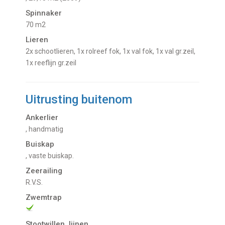
Spinnaker
70 m2
Lieren
2x schootlieren, 1x rolreef fok, 1x val fok, 1x val gr.zeil,
1x reeflijn gr.zeil
Uitrusting buitenom
Ankerlier
, handmatig
Buiskap
, vaste buiskap.
Zeerailing
R.V.S.
Zwemtrap
Stootwillen, lijnen