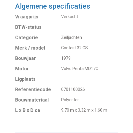
Algemene specificaties
Vraagprijs
Verkocht
BTW-status
Categorie
Zeiljachten
Merk / model
Contest 32 CS
Bouwjaar
1979
Motor
Volvo Penta MD17C
Ligplaats
Referentiecode
0701100026
Bouwmateriaal
Polyester
L x B x D ca
9,70 m x 3,32 m x 1,60 m