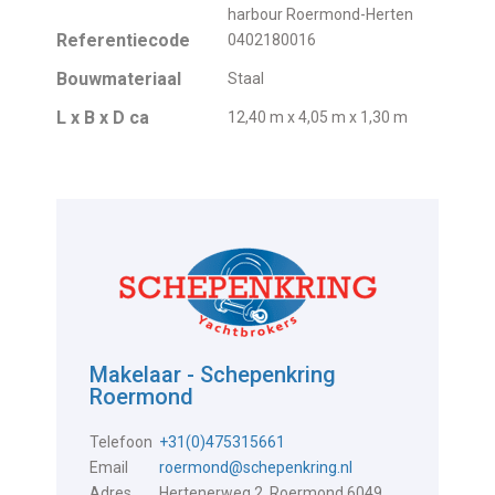
harbour Roermond-Herten
Referentiecode
0402180016
Bouwmateriaal
Staal
L x B x D ca
12,40 m x 4,05 m x 1,30 m
Makelaar - Schepenkring
Roermond
Telefoon
+31(0)475315661
Email
roermond@schepenkring.nl
Adres
Hertenerweg 2, Roermond 6049