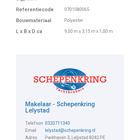
Referentiecode
0701080065
Bouwmateriaal
Polyester
L x B x D ca
9,00 m x 3,15 m x 1,00 m
Makelaar - Schepenkring
Lelystad
Telefoon
0320711340
Email
lelystad@schepenkring.nl
Adres
Parkhaven 3, Lelystad 8242 PE