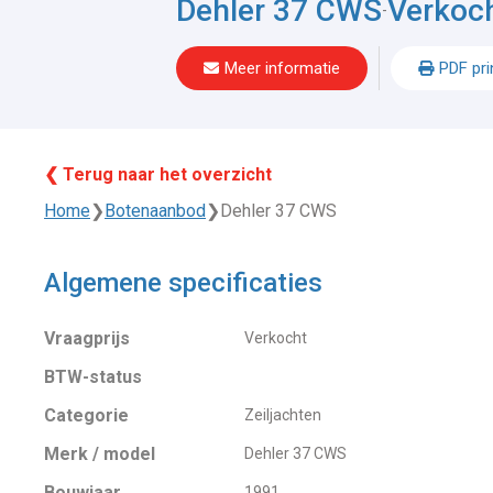
Dehler 37 CWS
Verkoc
-
Meer informatie
PDF pri
❮ Terug naar het overzicht
Home
❯
Botenaanbod
❯
Dehler 37 CWS
Algemene specificaties
Vraagprijs
Verkocht
BTW-status
Categorie
Zeiljachten
Merk / model
Dehler 37 CWS
Bouwjaar
1991