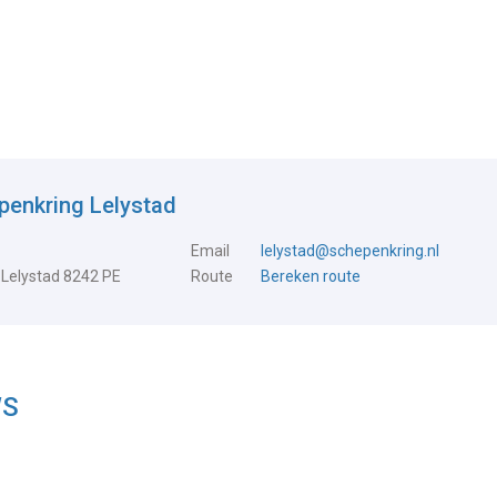
penkring Lelystad
Email
lelystad@schepenkring.nl
 Lelystad 8242 PE
Route
Bereken route
WS