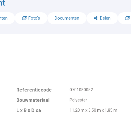
ht
nten
Foto's
Documenten
Delen
Referentiecode
0701080052
Bouwmateriaal
Polyester
L x B x D ca
11,20 m x 3,50 m x 1,85 m