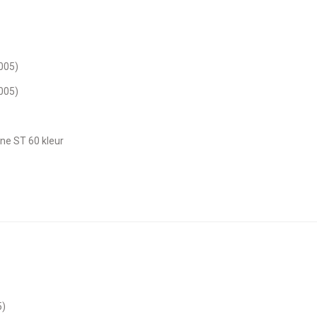
005)
005)
ine ST 60 kleur
5)