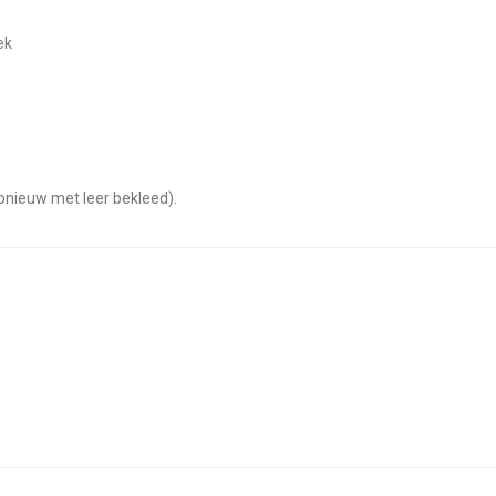
ek
opnieuw met leer bekleed).