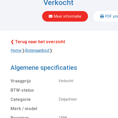
Verkocht
-
Meer informatie
PDF pri
❮ Terug naar het overzicht
Home
❯
Botenaanbod
❯
Algemene specificaties
Vraagprijs
Verkocht
BTW-status
Categorie
Zeiljachten
Merk / model
Bouwjaar
1998