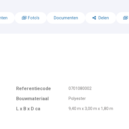
nten
Foto's
Documenten
Delen
Referentiecode
0701080002
Bouwmateriaal
Polyester
L x B x D ca
9,40 m x 3,00 m x 1,80 m