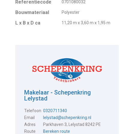
Referentiecode
0701080032
Bouwmateriaal
Polyester
L x B x D ca
11,20 m x 3,60 m x 1,95 m
Makelaar - Schepenkring
Lelystad
Telefoon
0320711340
Email
lelystad@schepenkring.nl
Adres
Parkhaven 3, Lelystad 8242 PE
Route
Bereken route