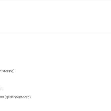
t storing)
in
9900 (gedemonteerd)