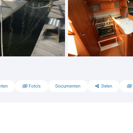
nten
Foto's
Documenten
Delen