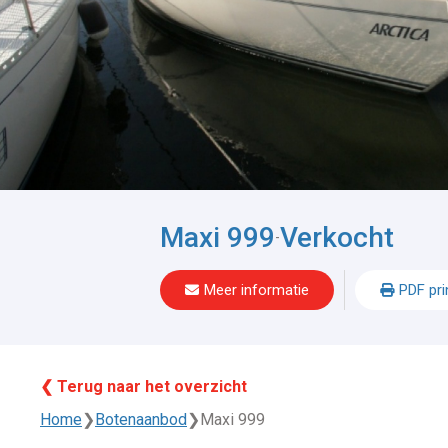
Maxi 999
Verkocht
-
Meer informatie
PDF pri
❮ Terug naar het overzicht
Home
❯
Botenaanbod
❯
Maxi 999