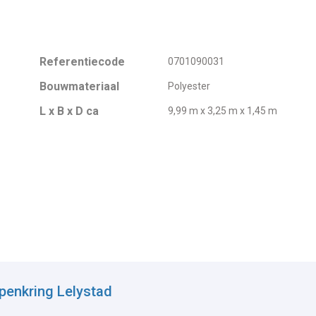
Referentiecode
0701090031
Bouwmateriaal
Polyester
L x B x D ca
9,99 m x 3,25 m x 1,45 m
penkring Lelystad