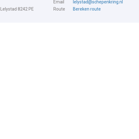
Email
lelystad@schepenkring.nl
 Lelystad 8242 PE
Route
Bereken route