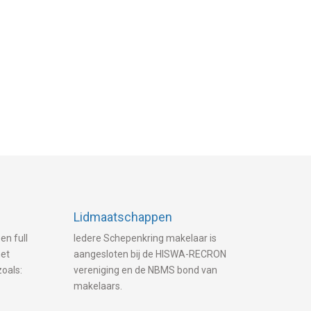
Lidmaatschappen
en full
Iedere Schepenkring makelaar is
met
aangesloten bij de HISWA-RECRON
zoals:
vereniging en de NBMS bond van
makelaars.