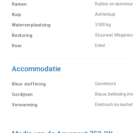
Ramen
Rubber en alumini
Kuip
Achterkuip
Waterverplaatsing
3.000 kg
Besturing
Stuurwiel. Meganis
Roer
Enkel
Accommodatie
Kleur stoffering
Gemêleerd
Gordijnen
Blauw, bekleding int
Verwarming
Elektrisch los kachel