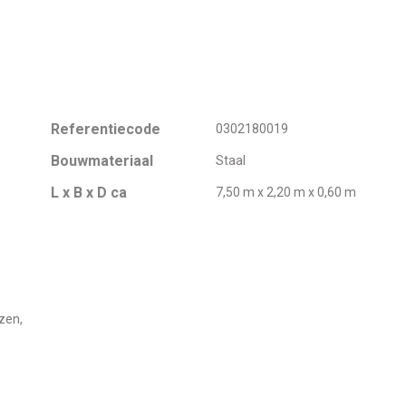
Referentiecode
0302180019
Bouwmateriaal
Staal
L x B x D ca
7,50 m x 2,20 m x 0,60 m
zen,