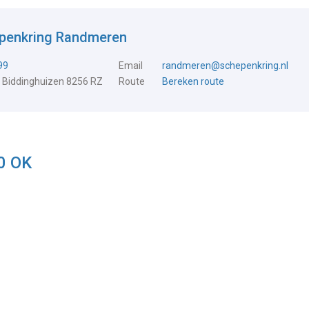
epenkring Randmeren
99
Email
randmeren@schepenkring.nl
 Biddinghuizen 8256 RZ
Route
Bereken route
0 OK