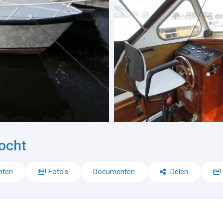
ocht
nten
Foto's
Documenten
Delen