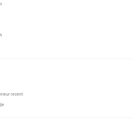
um
ch
erieur recent.
tje