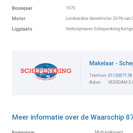
Bouwjaar
1975
Motor
Lombardine dieselmotor 20 Pk van
Ligplaats
Verkoophaven Schepenkring Kortg
Makelaar - Sche
Telefoon
0113307178
Adres
VEERDAM 3,
Meer informatie over de
Waarschip 87
Rompvorm
Multi knikspant