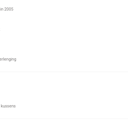
 in 2005
k
erlenging
n kussens