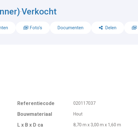
nner)
Verkocht
-
nten
Foto's
Documenten
Delen
Referentiecode
020117037
Bouwmateriaal
Hout
L x B x D ca
8,70 m x 3,00 m x 1,60 m