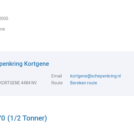
 2005
ene
penkring Kortgene
Email
kortgene@schepenkring.nl
 KORTGENE 4484 NV
Route
Bereken route
0 (1/2 Tonner)