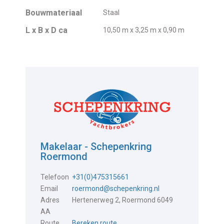
Bouwmateriaal
Staal
L x B x D ca
10,50 m x 3,25 m x 0,90 m
Makelaar - Schepenkring
Roermond
Telefoon
+31(0)475315661
Email
roermond@schepenkring.nl
Adres
Hertenerweg 2, Roermond 6049
AA
Route
Bereken route