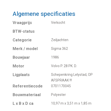
Algemene specificaties
Vraagprijs
Verkocht
BTW-status
Categorie
Zeiljachten
Merk / model
Sigma 362
Bouwjaar
1986
Motor
Volvo P. 28 PK. D.
Ligplaats
Schepenkring Lelystad, OP
AFSPRAAK !!!
Referentiecode
0701170045
Bouwmateriaal
Polyester
L x B x D ca
10,97 m x 3,51 m x 1,85 m