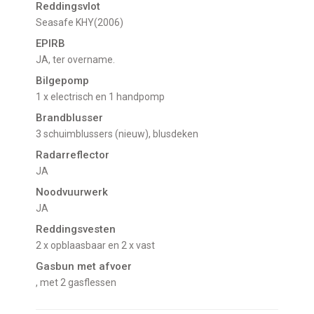
Reddingsvlot
Seasafe KHY(2006)
EPIRB
JA, ter overname.
Bilgepomp
1 x electrisch en 1 handpomp
Brandblusser
3 schuimblussers (nieuw), blusdeken
Radarreflector
JA
Noodvuurwerk
JA
Reddingsvesten
2 x opblaasbaar en 2 x vast
Gasbun met afvoer
, met 2 gasflessen