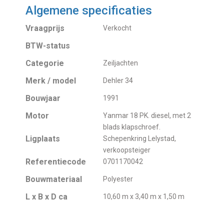
Algemene specificaties
Vraagprijs
Verkocht
BTW-status
Categorie
Zeiljachten
Merk / model
Dehler 34
Bouwjaar
1991
Motor
Yanmar 18 PK. diesel, met 2
blads klapschroef.
Ligplaats
Schepenkring Lelystad,
verkoopsteiger
Referentiecode
0701170042
Bouwmateriaal
Polyester
L x B x D ca
10,60 m x 3,40 m x 1,50 m