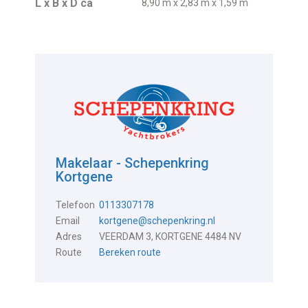
L x B x D ca
8,90 m x 2,83 m x 1,59 m
Makelaar - Schepenkring
Kortgene
Telefoon
0113307178
Email
kortgene@schepenkring.nl
Adres
VEERDAM 3, KORTGENE 4484 NV
Route
Bereken route